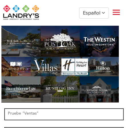
Español
Hogar
Gestión de Restaurantes
Restaurante por hora
Golden Nugget Casinos
The Post Oak Hotel
Hospitalidad
The San Luis Resort
Diversión
Oficina Corporativa
Empleados actuales
Pruebe "Ventas"