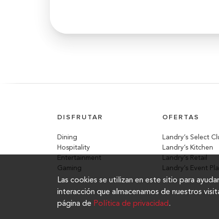
DISFRUTAR
OFERTAS
Dining
Landry’s Select C
Hospitality
Landry’s Kitchen
Entertainment
Landry’s Retail
Gaming
Landry’s Event Pl
Las cookies se utilizan en este sitio para ayu
interacción que almacenamos de nuestros visi
página de
Política de privacidad
.