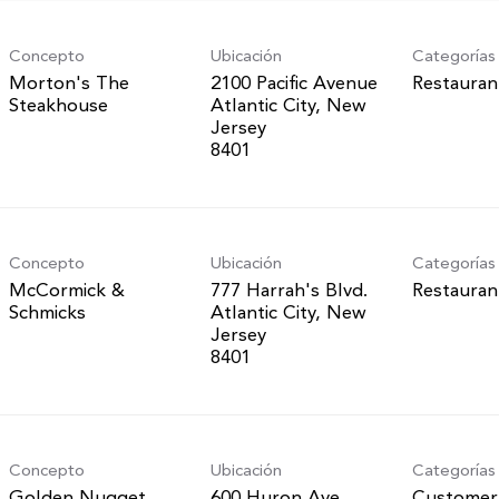
Concepto
Ubicación
Categorías
Morton's The
2100 Pacific Avenue
Restauran
Steakhouse
Atlantic City, New
Jersey
Concepto
Ubicación
Categorías
McCormick &
777 Harrah's Blvd.
Restauran
Schmicks
Atlantic City, New
Jersey
Concepto
Ubicación
Categorías
Golden Nugget
600 Huron Ave.
Customer