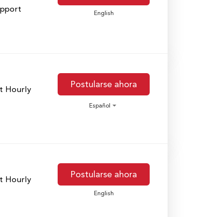
upport
English
Postularse ahora
t Hourly
Español
Postularse ahora
t Hourly
English