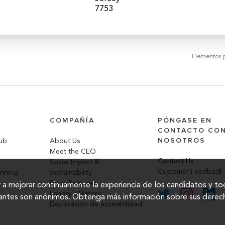
Elementos 
COMPAÑÍA
PÓNGASE EN
CONTACTO CO
NOSOTROS
lub
About Us
Meet the CEO
Contact Us
Social Impact &
Customer Feedback
anning
Sustainability
Press Releases
dar a mejorar continuamente la experiencia de los candidatos y t
Landry's History
tantes son anónimos. Obtenga más información sobre sus derec
Declaración de accesibilidad