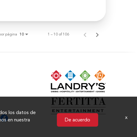
por página
1 – 10 of 106
10
N
odos los datos de
x
hos en nuestra
De acuerdo