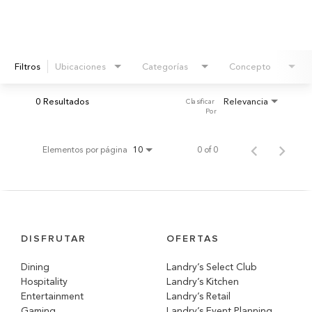
Filtros
Ubicaciones
Categorías
Concepto
0 Resultados
Relevancia
Clasificar 
Por
Elementos por página
0 of 0
10
DISFRUTAR
OFERTAS
Dining
Landry’s Select Club
Hospitality
Landry’s Kitchen
Entertainment
Landry’s Retail
Gaming
Landry’s Event Planning