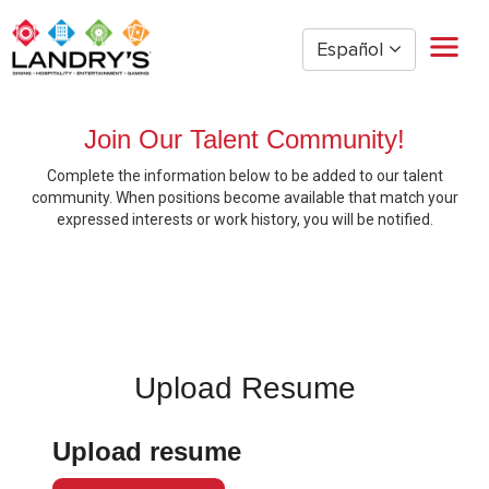
Español
Hogar
Join Our Talent Community!
Gestión de Restaurantes
Complete the information below to be added to our talent
Restaurante por hora
community. When positions become available that match your
Golden Nugget Casinos
expressed interests or work history, you will be notified.
The Post Oak Hotel
Hospitalidad
The San Luis Resort
Diversión
Oficina Corporativa
Upload Resume
Empleados actuales
Upload resume