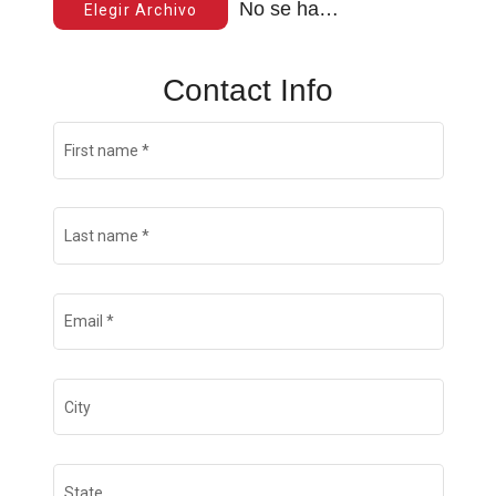
No se ha elegido ningún archivo
Elegir Archivo
Contact Info
First name
*
Last name
*
Email
*
City
State