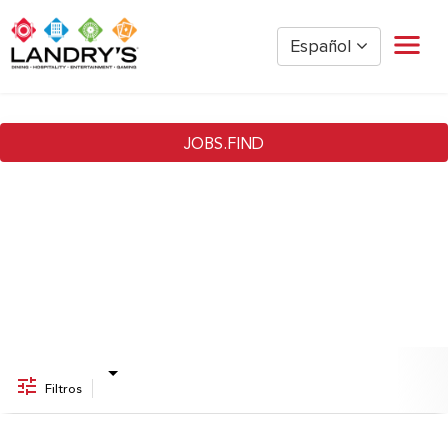
Español
Job Search Page
Hogar
Gestión de Restaurantes
JOBS.FIND
Restaurante por hora
Golden Nugget Casinos
The Post Oak Hotel
Hospitalidad
The San Luis Resort
Diversión
Oficina Corporativa
Empleados actuales
Filtros