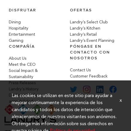
DISFRUTAR
OFERTAS
Dining
Landry’s Select Club
Hospitality
Landry’s Kitchen
Entertainment
Landry’s Retail
Gaming
Landry’s Event Planning
COMPAÑÍA
PÓNGASE EN
CONTACTO CON
NOSOTROS
About Us
Meet the CEO
Contact Us
Social Impact &
Customer Feedback
Sustainability
Press Releases
Landry's History
Las cookies se utilizan en este sitio para ayudar a
Declaración de
x
accesibilidad
mejorar continuamente la experiencia de los
candidatos y todos los datos de interacción que
almacenamos de nuestros visitantes son anónimos.
Obtenga más información sobre sus derechos en
nuestra página de
Política de privacidad
.